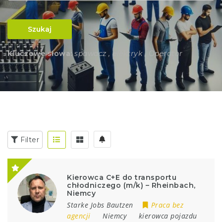
Szukaj
Kluczowe słowa:
spawacz , elektryk , Operator
Filter
Kierowca C+E do transportu
chłodniczego (m/k) – Rheinbach,
Niemcy
Starke Jobs Bautzen
Praca bez
agencji
Niemcy
kierowca pojazdu