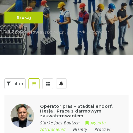
Szukaj
Kluczowe słowa:
spawacz , elektryk , Operator
Filter
Operator pras – Stadtallendorf,
Hesja , Praca z darmowym
zakwaterowaniem
Starke Jobs Bautzen
Agencja
zatrudnienia
Niemcy
Praca w