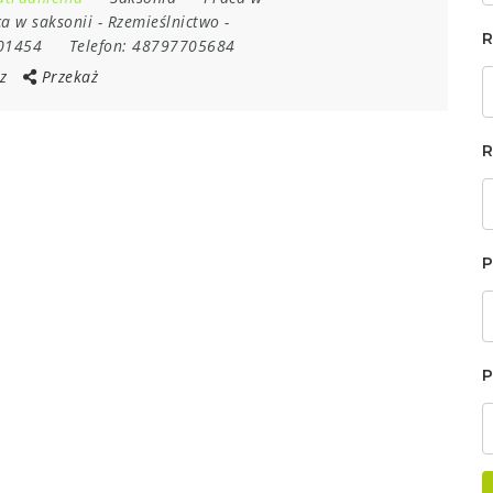
a w saksonii
-
Rzemieślnictwo
-
R
01454
Telefon:
48797705684
z
Przekaż
R
P
P