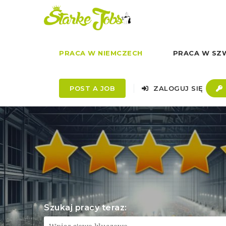
PRACA W NIEMCZECH
PRACA W SZW
POST A JOB
ZALOGUJ SIĘ
Szukaj pracy teraz: