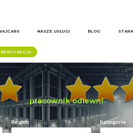
AJCARII
NASZE USŁUGI
BLOG
STARK
REJESTRACJA
pracownik odlewni
Region
Kategoria