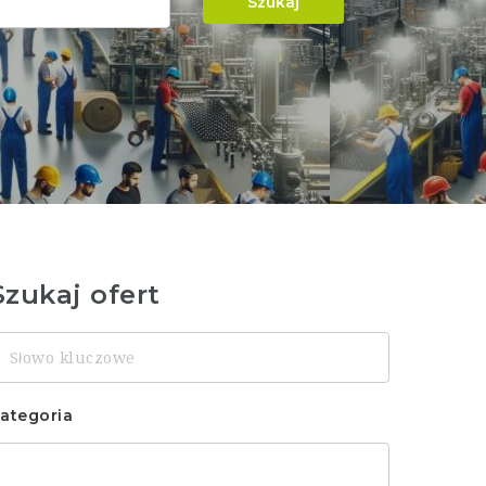
Szukaj
Szukaj ofert
łowo
luczowe
ategoria