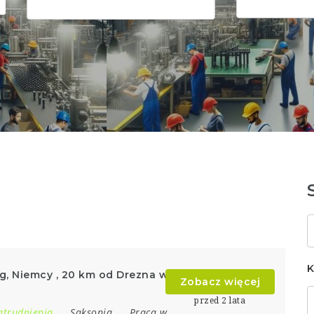
S
k
K
g, Niemcy , 20 km od Drezna w
Zobacz więcej
przed 2 lata
atrudnienia
Saksonia
Praca w