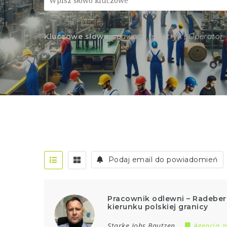
Kluczowe słowa:
spawacz , elektryk , Operator
Podaj email do powiadomień
Pracownik odlewni – Radeber
kierunku polskiej granicy
Starke Jobs Bautzen
Agencja z