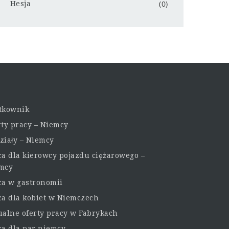
(0)
Hesja
tkownik
rty pracy – Niemcy
ziały – Niemcy
ca dla kierowcy pojazdu ciężarowego –
mcy
ca w gastronomii
ca dla kobiet w Niemczech
ualne oferty pracy w Fabrykach
ca dla par niemcy