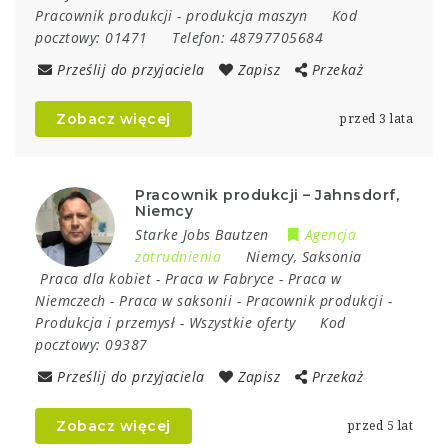
Pracownik produkcji
-
produkcja maszyn
Kod
pocztowy:
01471
Telefon:
48797705684
Prześlij do przyjaciela
Zapisz
Przekaż
Zobacz więcej
przed 3 lata
Pracownik produkcji – Jahnsdorf,
Niemcy
Starke Jobs Bautzen
Agencja
zatrudnienia
Niemcy
,
Saksonia
Praca dla kobiet
-
Praca w Fabryce
-
Praca w
Niemczech
-
Praca w saksonii
-
Pracownik produkcji
-
Produkcja i przemysł
-
Wszystkie oferty
Kod
pocztowy:
09387
Prześlij do przyjaciela
Zapisz
Przekaż
Zobacz więcej
przed 5 lat