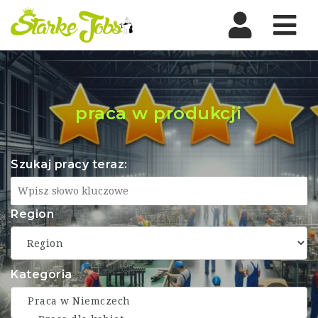
Nav
praca w produkcji
Szukaj pracy teraz:
Region
Kategoria