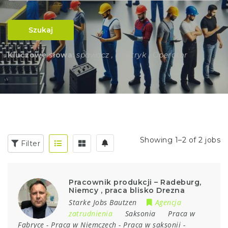
Szukaj
Kluczowe słowa:
spawacz , elektryk , Operator
Showing 1–2 of 2 jobs
Filter
Pracownik produkcji – Radeburg,
Niemcy , praca blisko Drezna
Starke Jobs Bautzen
Agencja
zatrudnienia
Saksonia
Praca w
Fabryce
-
Praca w Niemczech
-
Praca w saksonii
-