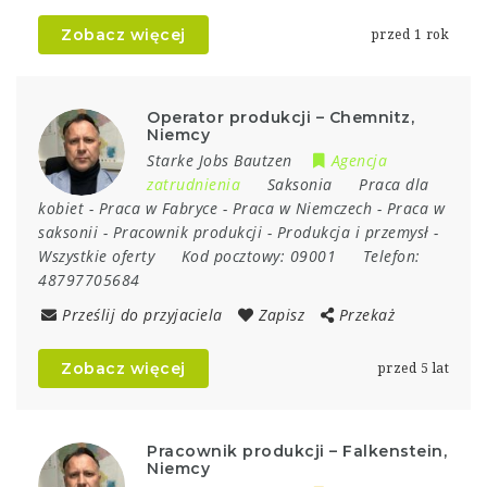
Zobacz więcej
przed 1 rok
Operator produkcji – Chemnitz,
Niemcy
Starke Jobs Bautzen
Agencja
zatrudnienia
Saksonia
Praca dla
kobiet
-
Praca w Fabryce
-
Praca w Niemczech
-
Praca w
saksonii
-
Pracownik produkcji
-
Produkcja i przemysł
-
Wszystkie oferty
Kod pocztowy:
09001
Telefon:
48797705684
Prześlij do przyjaciela
Zapisz
Przekaż
Zobacz więcej
przed 5 lat
Pracownik produkcji – Falkenstein,
Niemcy