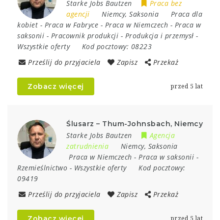
Starke Jobs Bautzen
Praca bez
agencji
Niemcy
,
Saksonia
Praca dla
kobiet
-
Praca w Fabryce
-
Praca w Niemczech
-
Praca w
saksonii
-
Pracownik produkcji
-
Produkcja i przemysł
-
Wszystkie oferty
Kod pocztowy:
08223
Prześlij do przyjaciela
Zapisz
Przekaż
Zobacz więcej
przed 5 lat
Ślusarz – Thum-Johnsbach, Niemcy
Starke Jobs Bautzen
Agencja
zatrudnienia
Niemcy
,
Saksonia
Praca w Niemczech
-
Praca w saksonii
-
Rzemieślnictwo
-
Wszystkie oferty
Kod pocztowy:
09419
Prześlij do przyjaciela
Zapisz
Przekaż
Zobacz więcej
przed 5 lat