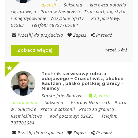
agencji
Saksonia
kierowca pojazdu
ciężarowego
-
Praca w Niemczech
-
Transport, logistyka
i magazynowanie
-
Wszystkie oferty
Kod pocztowy:
01983
Telefon:
48797705684
Prześlij do przyjaciela
Zapisz
Przekaż
Zobacz więcej
przed 6 dni
Technik serwisowy robota
udojowego – Gnaschwitz, okolice
Bautzen , blisko polskiej granicy -
Niemcy
Starke Jobs Bautzen
Agencja
zatrudnienia
Saksonia
Praca w Niemczech
-
Praca
w rolnictwie
-
Praca w saksonii
-
Praca za granicą
-
Rzemieślnictwo
Kod pocztowy:
02625
Telefon:
797705684
Prześlij do przyjaciela
Zapisz
Przekaż