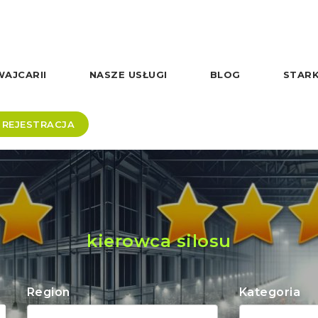
AJCARII
NASZE USŁUGI
BLOG
STARK
REJESTRACJA
kierowca silosu
Region
Kategoria