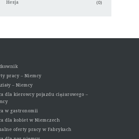
(0)
Hesja
tkownik
rty pracy – Niemcy
ziały – Niemcy
ca dla kierowcy pojazdu ciężarowego –
mcy
ca w gastronomii
ca dla kobiet w Niemczech
ualne oferty pracy w Fabrykach
ca dla par niemcy