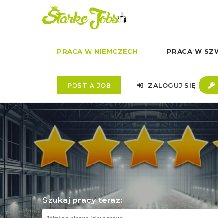
PRACA W NIEMCZECH
PRACA W SZW
POST A JOB
ZALOGUJ SIĘ
Szukaj pracy teraz: