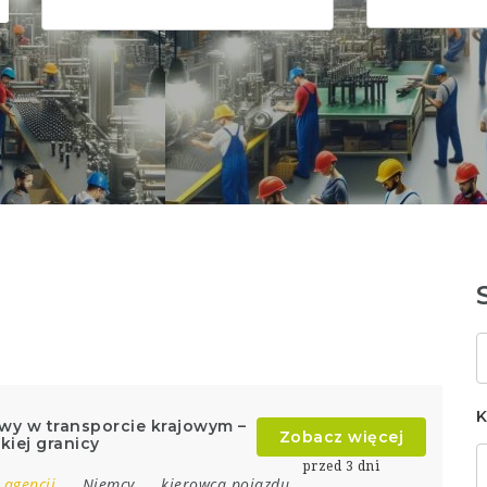
S
k
K
wy w transporcie krajowym –
Zobacz więcej
kiej granicy
przed 3 dni
 agencji
Niemcy
kierowca pojazdu