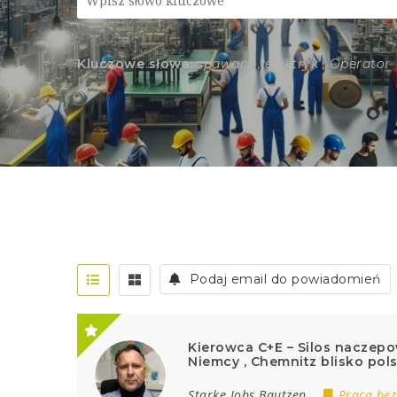
Kluczowe słowa:
spawacz , elektryk , Operator
Podaj email do powiadomień
Kierowca C+E – Silos naczepo
Niemcy , Chemnitz blisko pols
Starke Jobs Bautzen
Praca bez