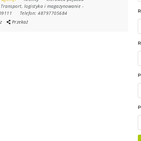
-
Transport, logistyka i magazynowanie
-
R
09111
Telefon:
48797705684
z
Przekaż
R
P
P