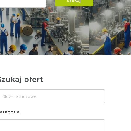
Szukaj
Szukaj ofert
łowo
luczowe
ategoria