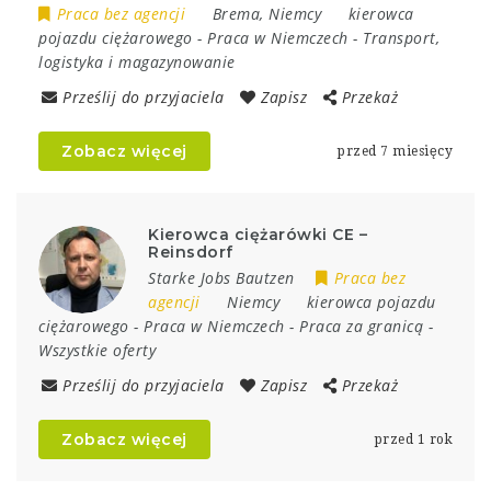
Praca bez agencji
Brema
,
Niemcy
kierowca
pojazdu ciężarowego
-
Praca w Niemczech
-
Transport,
logistyka i magazynowanie
Prześlij do przyjaciela
Zapisz
Przekaż
Zobacz więcej
przed 7 miesięcy
Kierowca ciężarówki CE –
Reinsdorf
Starke Jobs Bautzen
Praca bez
agencji
Niemcy
kierowca pojazdu
ciężarowego
-
Praca w Niemczech
-
Praca za granicą
-
Wszystkie oferty
Prześlij do przyjaciela
Zapisz
Przekaż
Zobacz więcej
przed 1 rok