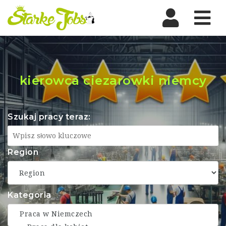
Nav
kierowca ciezarowki niemcy
Szukaj pracy teraz:
Region
Kategoria