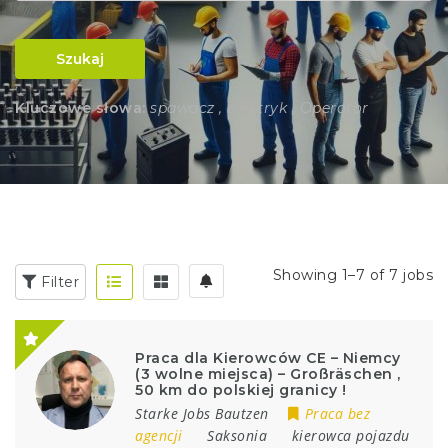
Szukaj
Kluczowe słowa:
spawacz , elektryk , Operator
Showing 1–7 of 7 jobs
Filter
Praca dla Kierowców CE – Niemcy
(3 wolne miejsca) – Großräschen ,
50 km do polskiej granicy !
Starke Jobs Bautzen
Praca bez
agencji
Saksonia
kierowca pojazdu